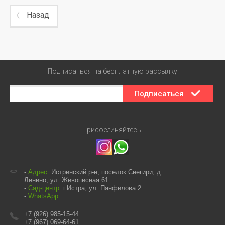
Назад
Подписаться на бесплатную рассылку
Подписаться
Присоединяйтесь!
-
Адрес
: Истринский р-н, поселок Снегири, д.
Ленино, ул. Живописная 61
-
Сад-центр
: г.Истра, ул. Панфилова 2
-
WhatsApp
+7 (926) 985-15-44
+7 (967) 069-64-61